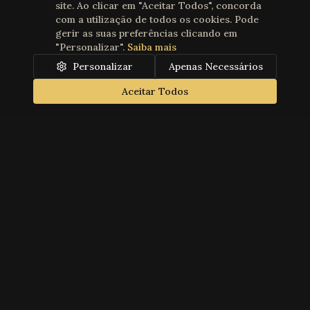
site. Ao clicar em "Aceitar Todos", concorda
com a utilização de todos os cookies. Pode
gerir as suas preferências clicando em
"Personalizar".
Saiba mais
Personalizar
Apenas Necessários
Aceitar Todos
Teatro Gil Vicente
Founded in 1869, Teatro Gil Vicente is a historic and cultural
landmark in Cascais, dedicated to presenting the best of
performing arts. Property of the Humanitarian Association of
Cascais Volunteer Firefighters.