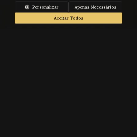
Personalizar
Apenas Necessários
Aceitar Todos
Teatro Gil Vicente
Founded in 1869, Teatro Gil Vicente is a historic and cultural
landmark in Cascais, dedicated to presenting the best of
performing arts. Property of the Humanitarian Association of
Cascais Volunteer Firefighters.
Quick Links